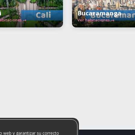
i
Bucaramanga
abitaciones →
Ver habitaciones →
o web y garantizar su correcto