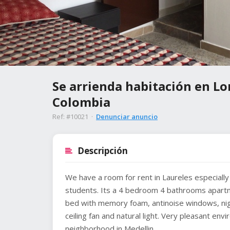
Se arrienda habitación en Lor
Colombia
Ref: #10021 ·
Denunciar anuncio
Descripción
We have a room for rent in Laureles especiall
students. Its a 4 bedroom 4 bathrooms apart
bed with memory foam, antinoise windows, night
ceiling fan and natural light. Very pleasant en
neighborhood in Medellin.