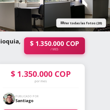
Ver todas las fotos (20)
+15 fotos
tioquia,
$
1.350.000
COP
/ MES
$
1.350.000
COP
por mes
PUBLICADO POR
Santiago