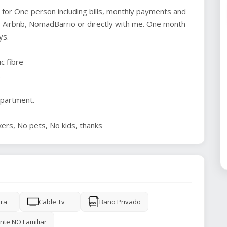
 for One person including bills, monthly payments and
o, Airbnb, NomadBarrio or directly with me. One month
ys.
 fibre
.
apartment.
ers, No pets, No kids, thanks
ra
Cable Tv
Baño Privado
nte NO Familiar