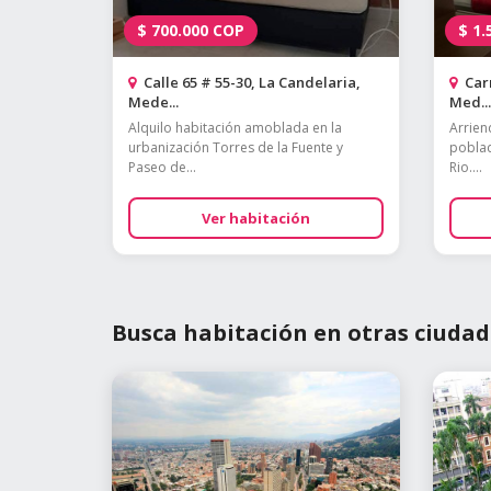
$
700.000
COP
$
1.
Calle 65 # 55-30, La Candelaria,
Carr
Mede...
Med...
Alquilo habitación amoblada en la
Arrien
urbanización Torres de la Fuente y
poblad
Paseo de...
Rio....
Ver habitación
Busca habitación en otras ciudad