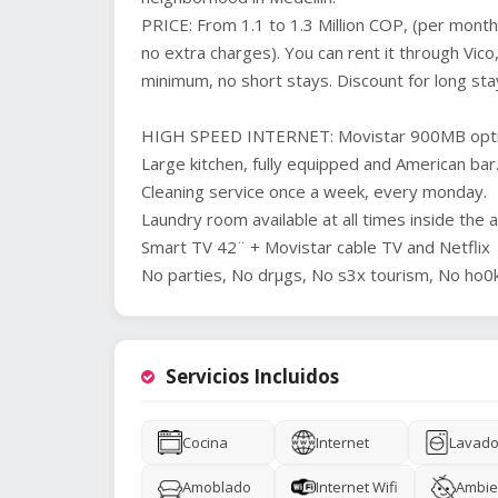
PRICE: From 1.1 to 1.3 Million COP, (per month
no extra charges). You can rent it through Vic
minimum, no short stays. Discount for long sta
HIGH SPEED INTERNET: Movistar 900MB optic
Large kitchen, fully equipped and American bar
Cleaning service once a week, every monday.
Laundry room available at all times inside the 
Smart TV 42¨ + Movistar cable TV and Netflix
No parties, No drµgs, No s3x tourism, No ho0k
Servicios Incluidos
Cocina
Internet
Lavado
Amoblado
Internet Wifi
Ambie