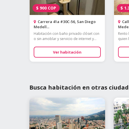
$
900
COP
$
1.
Carrera 41a #30C-56, San Diego
Call
Medell...
Medell
Habitación con baño privado clóset con
Rento 
o sin amoblar y servicio de internet y...
quien 
Ver habitación
Busca habitación en otras ciudad