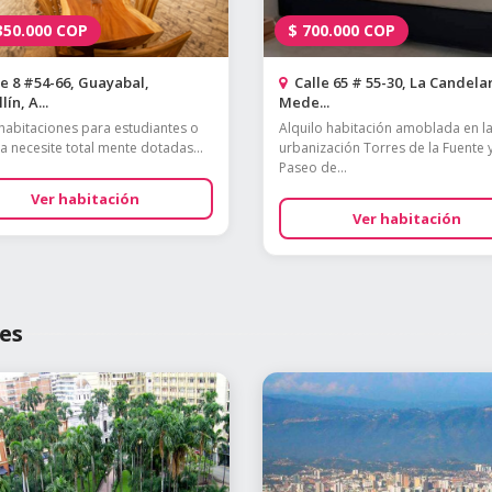
350.000
COP
$
700.000
COP
e 8 #54-66, Guayabal,
Calle 65 # 55-30, La Candelar
ín, A...
Mede...
habitaciones para estudiantes o
Alquilo habitación amoblada en l
la necesite total mente dotadas...
urbanización Torres de la Fuente 
Paseo de...
Ver habitación
Ver habitación
es