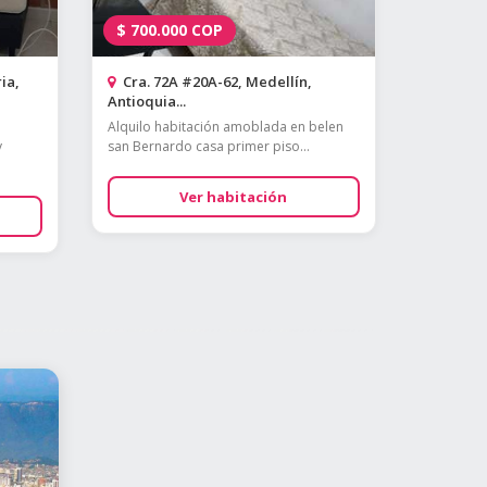
$
700.000
COP
ia,
Cra. 72A #20A-62, Medellín,
Antioquia...
a
Alquilo habitación amoblada en belen
y
san Bernardo casa primer piso...
Ver habitación