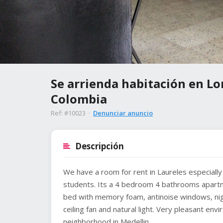
Se arrienda habitación en Lor
Colombia
Ref: #10023 ·
Denunciar anuncio
Descripción
We have a room for rent in Laureles especiall
students. Its a 4 bedroom 4 bathrooms apart
bed with memory foam, antinoise windows, night
ceiling fan and natural light. Very pleasant en
neighborhood in Medellin.