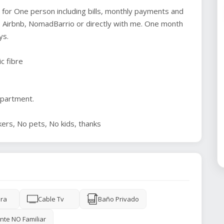
 for One person including bills, monthly payments and
o, Airbnb, NomadBarrio or directly with me. One month
ys.
 fibre
.
apartment.
ers, No pets, No kids, thanks
ra
Cable Tv
Baño Privado
nte NO Familiar