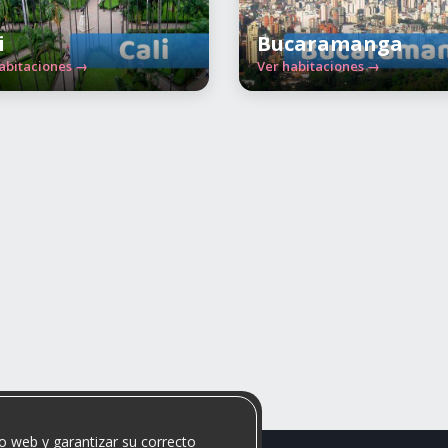
i
Bucaramanga
abitaciones →
Ver habitaciones →
o web y garantizar su correcto