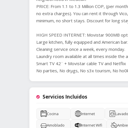
PRICE: From 1.1 to 1.3 Million COP, (per month
no extra charges). You can rent it through Vic
minimum, no short stays. Discount for long sta
HIGH SPEED INTERNET: Movistar 900MB optic
Large kitchen, fully equipped and American bar
Cleaning service once a week, every monday.
Laundry room available at all times inside the 
Smart TV 42¨ + Movistar cable TV and Netflix
No parties, No drµgs, No s3x tourism, No ho0k
Servicios Incluidos
Cocina
Internet
Lavado
Amoblado
Internet Wifi
Ambie