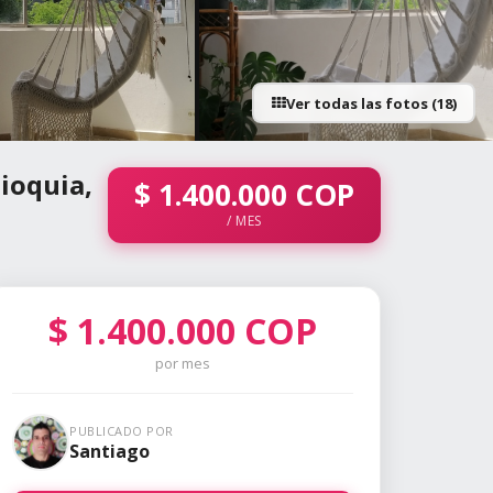
Ver todas las fotos (18)
+13 fotos
tioquia,
$
1.400.000
COP
/ MES
$
1.400.000
COP
por mes
PUBLICADO POR
Santiago