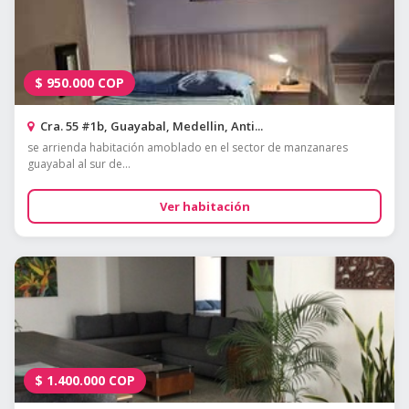
$
950.000
COP
Cra. 55 #1b, Guayabal, Medellin, Anti...
se arrienda habitación amoblado en el sector de manzanares
guayabal al sur de...
Ver habitación
$
1.400.000
COP