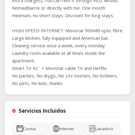
extra charges). You can rent it through Vico, Airbnb,
NomadBarrio or directly with me. One month
minimum, no short stays. Discount for long stays.
HIGH SPEED INTERNET: Movistar 900MB optic fibre
Large kitchen, fully equipped and American bar.
Cleaning service once a week, every monday.
Laundry room available at all times inside the
apartment.
Smart TV 42¨ + Movistar cable TV and Netflix
No parties, No drµgs, No s3x tourism, No ho0kers,
Servicios Incluidos
Cocina
Internet
Lavadora