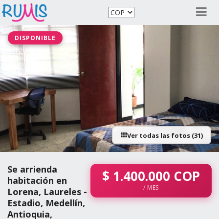
DISPONIBLE
Ver todas las fotos (31)
Se arrienda
$
1.400.000
COP
habitación en
/ MES
Lorena, Laureles -
Estadio, Medellín,
Antioquia,