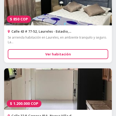
$
850
COP
Calle 43 # 77-52, Laureles - Estadio,...
Se arrienda habitación en Laureles, en ambiente tranquilo y seguro.
La...
Ver habitación
$
1.200.000
COP
Calle 32 & Carrera 81A, Nueva Villa d...