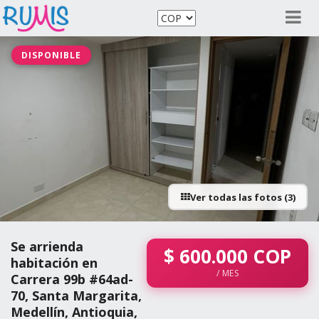
DISPONIBLE
Ver todas las fotos (3)
Se arrienda
$
600.000
COP
habitación en
/ MES
Carrera 99b #64ad-
70, Santa Margarita,
Medellín, Antioquia,