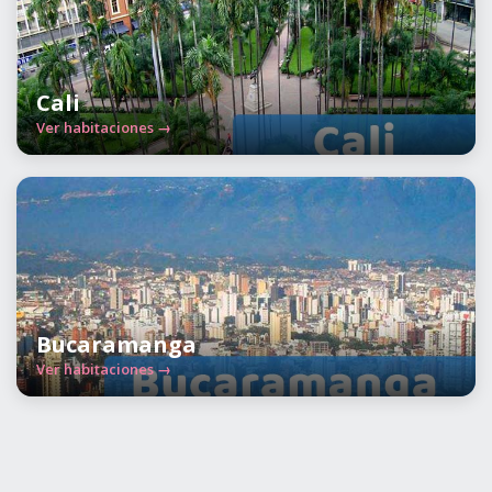
Cali
Ver habitaciones →
Bucaramanga
Ver habitaciones →