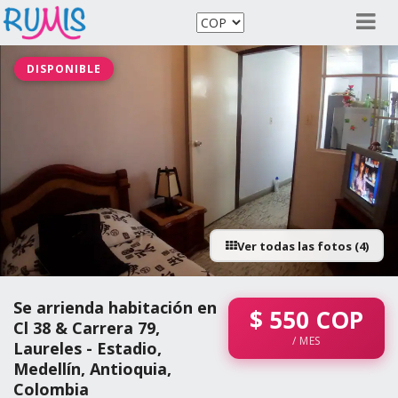
DISPONIBLE
Ver todas las fotos (4)
Se arrienda habitación en
$
550
COP
Cl 38 & Carrera 79,
/ MES
Laureles - Estadio,
Medellín, Antioquia,
Colombia