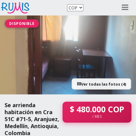
DISPONIBLE
Ver todas las fotos (4)
Se arrienda
$
480.000
COP
habitación en Cra
/ MES
51C #71-5, Aranjuez,
Medellín, Antioquia,
Colombia