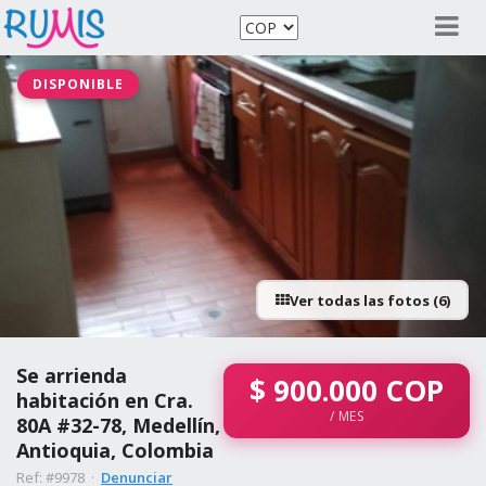
DISPONIBLE
Ver todas las fotos (6)
Se arrienda
$
900.000
COP
habitación en Cra.
/ MES
80A #32-78, Medellín,
Antioquia, Colombia
Ref: #9978 ·
Denunciar