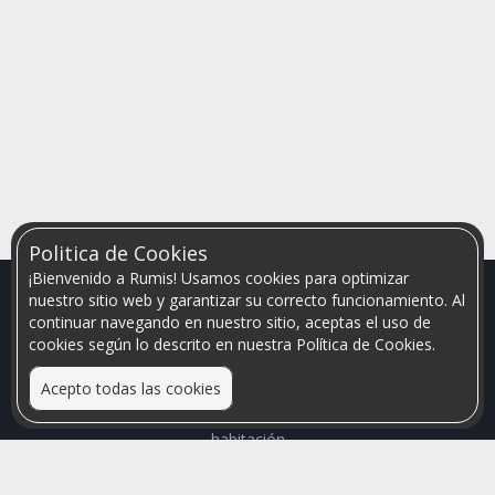
Politica de Cookies
¡Bienvenido a Rumis! Usamos cookies para optimizar
nuestro sitio web y garantizar su correcto funcionamiento. Al
continuar navegando en nuestro sitio, aceptas el uso de
cookies según lo descrito en nuestra Política de Cookies.
Acepto todas las cookies
Relacionamos personas que arriendan con las que buscan una
habitación
Mayor visibilidad de tu inmueble, menores problemas de
convivencia