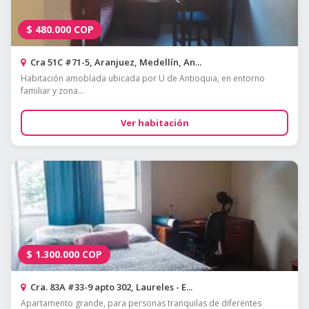
$
480.000
COP
Cra 51C #71-5, Aranjuez, Medellín, An...
Habitación amoblada ubicada por U de Antioquia, en entorno
familiar y zona...
Ver habitación
$
1.300.000
COP
Cra. 83A #33-9 apto 302, Laureles - E...
Apartamento grande, para personas tranquilas de diferentes