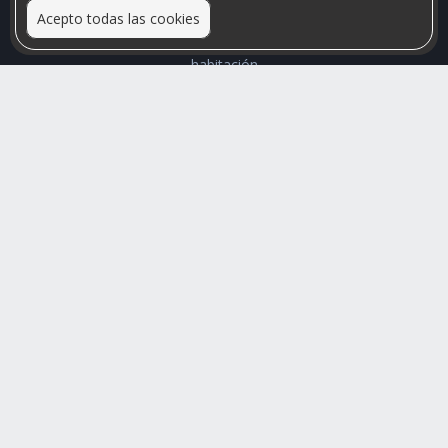
Acepto todas las cookies
Relacionamos personas que arriendan con las que buscan una
habitación
Mayor visibilidad de tu inmueble, menores problemas de
convivencia
Rumis
Busco Habitaciones
Busco Compañero
Rumis Emprendedor
Soporte
Blog
Ayuda