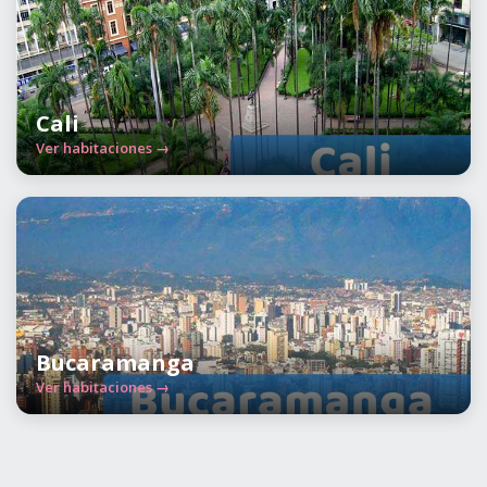
Cali
Ver habitaciones →
Bucaramanga
Ver habitaciones →