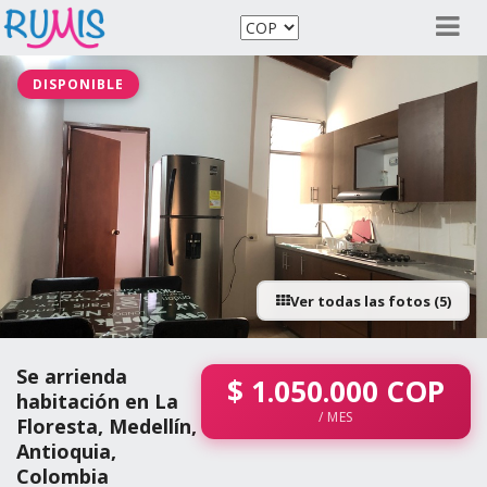
DISPONIBLE
Ver todas las fotos (5)
Se arrienda
$
1.050.000
COP
habitación en La
/ MES
Floresta, Medellín,
Antioquia,
Colombia