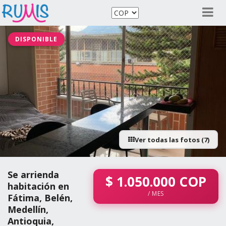
DISPONIBLE
Ver todas las fotos (7)
Se arrienda
$
1.050.000
COP
habitación en
/ MES
Fátima, Belén,
Medellín,
Antioquia,