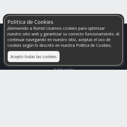
Politica de Cookies
¡Bienvenido a Rumis! Usamos cookies para optimizar
nuestro sitio web y garantizar su correcto funcionamiento. Al
continuar navegando en nuestro sitio, aceptas el uso de
cookies según lo descrito en nuestra Política de Cookies.
Acepto todas las cookies
Relacionamos personas que arriendan con las que buscan una
habitación
Mayor visibilidad de tu inmueble, menores problemas de
convivencia
Rumis
Busco Habitaciones
Busco Compañero