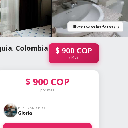
Ver todas las fotos (5)
quia, Colombia
$
900
COP
/ MES
$
900
COP
por mes
PUBLICADO POR
Gloria