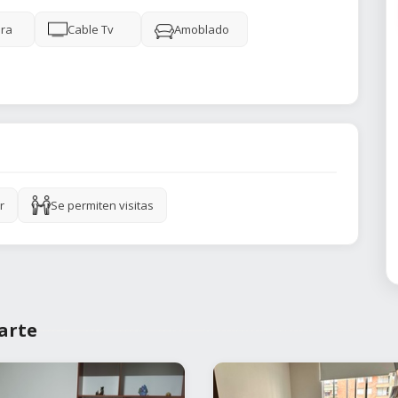
ra
Cable Tv
Amoblado
r
Se permiten visitas
arte