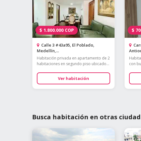
$
1.800.000
COP
$
70
Calle 3 #43a95, El Poblado,
Carr
Medellín,...
Antioq
Habitación privada en apartamento de 2
Habita
habitaciones en segundo piso ubicado...
con bu
Ver habitación
Busca habitación en otras ciudad