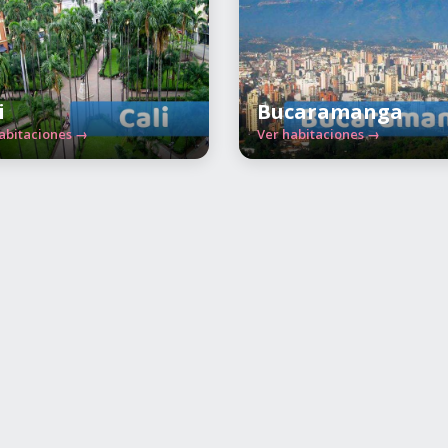
i
Bucaramanga
abitaciones →
Ver habitaciones →