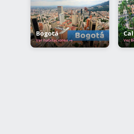
Bogotá
Cal
Ver habitaciones →
Ver h