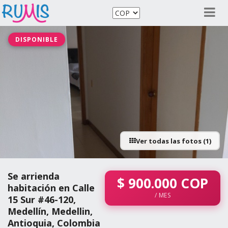
DISPONIBLE
Ver todas las fotos (1)
Se arrienda
$
900.000
COP
habitación en Calle
/ MES
15 Sur #46-120,
Medellín, Medellin,
Antioquia, Colombia