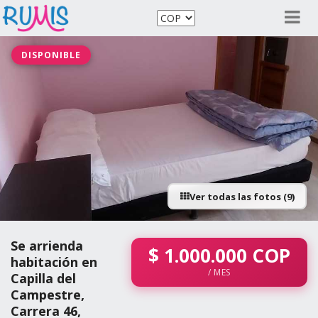
DISPONIBLE
Ver todas las fotos (9)
Se arrienda
$
1.000.000
COP
habitación en
/ MES
Capilla del
Campestre,
Carrera 46,