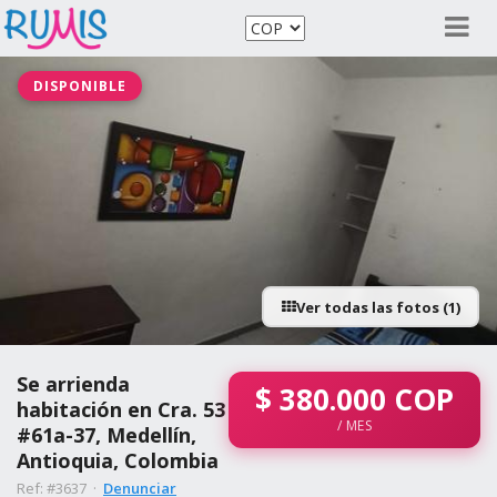
DISPONIBLE
Ver todas las fotos (1)
Se arrienda
$
380.000
COP
habitación en Cra. 53
/ MES
#61a-37, Medellín,
Antioquia, Colombia
Ref: #3637 ·
Denunciar