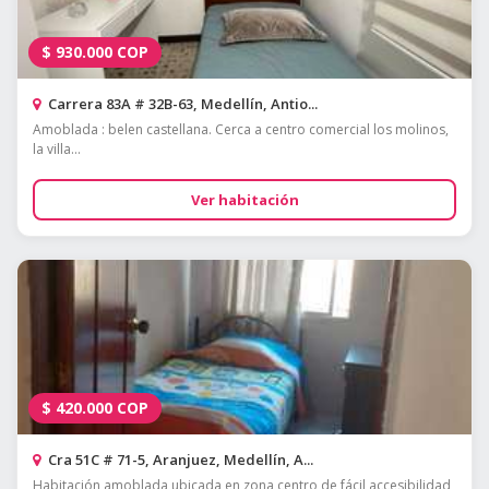
$
930.000
COP
Carrera 83A # 32B-63, Medellín, Antio...
Amoblada : belen castellana. Cerca a centro comercial los molinos,
la villa...
Ver habitación
$
420.000
COP
Cra 51C # 71-5, Aranjuez, Medellín, A...
Habitación amoblada ubicada en zona centro de fácil accesibilidad,