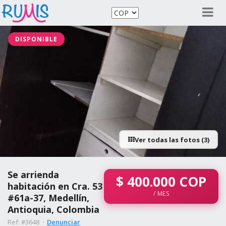
DISPONIBLE
Ver todas las fotos (3)
Se arrienda
$
400.000
COP
habitación en Cra. 53
/ MES
#61a-37, Medellín,
Antioquia, Colombia
Ref: #3648 ·
Denunciar