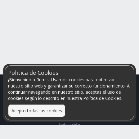
Politica de Cookies
¡Bienvenido a Rumis! Usamos cookies para optimizar
nuestro sitio web y garantizar su correcto funcionamiento. Al
continuar navegando en nuestro sitio, aceptas el uso de
cookies según lo descrito en nuestra Política de Cookies.
Acepto todas las cookies
Relacionamos personas que arriendan con las que buscan una
habitación
Mayor visibilidad de tu inmueble, menores problemas de
convivencia