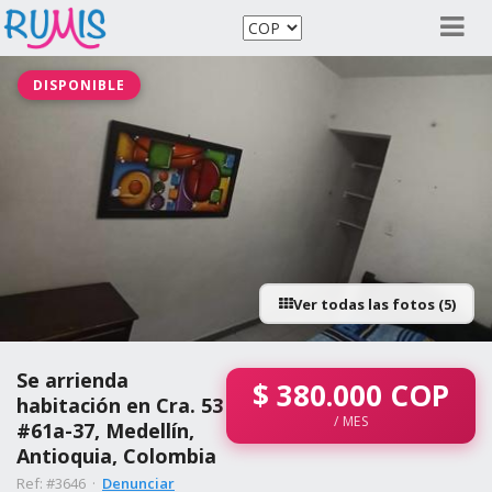
DISPONIBLE
Ver todas las fotos (5)
Se arrienda
$
380.000
COP
habitación en Cra. 53
/ MES
#61a-37, Medellín,
Antioquia, Colombia
Ref: #3646 ·
Denunciar