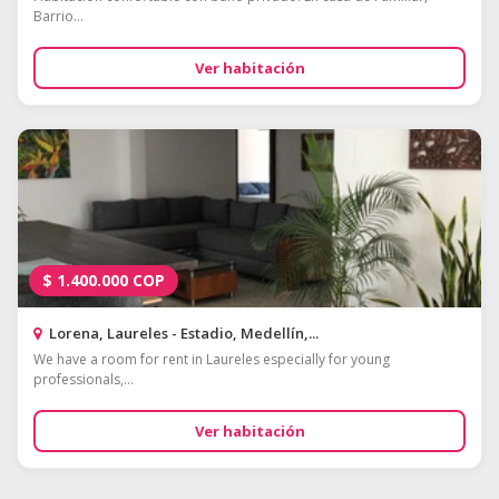
Barrio...
Ver habitación
$
1.400.000
COP
Lorena, Laureles - Estadio, Medellín,...
We have a room for rent in Laureles especially for young
professionals,...
Ver habitación