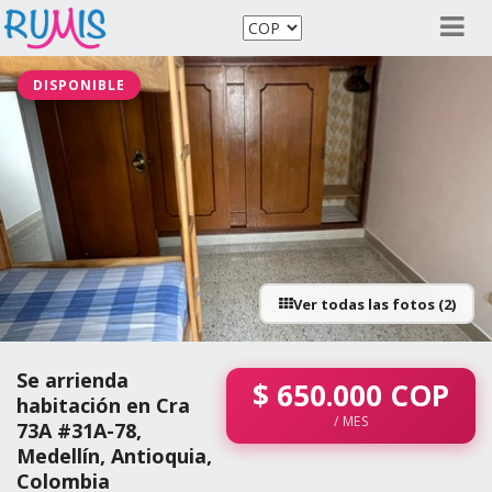
DISPONIBLE
Ver todas las fotos (2)
Se arrienda
$
650.000
COP
habitación en Cra
/ MES
73A #31A-78,
Medellín, Antioquia,
Colombia