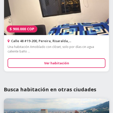
$
900.000
COP
Calle 48 #19-200, Pereira, Risaralda,...
Una habitación Amoblado con clóset, solo por días cin agua
caliente baño ...
Ver habitación
Busca habitación en otras ciudades