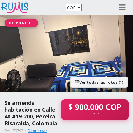
DISPONIBLE
Ver todas las fotos (1)
Se arrienda
$
900.000
COP
habitación en Calle
/ MES
48 #19-200, Pereira,
Risaralda, Colombia
Ref: #9792 ·
Denunciar