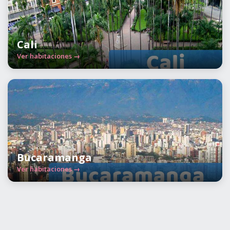
Cali
Ver habitaciones →
Bucaramanga
Ver habitaciones →