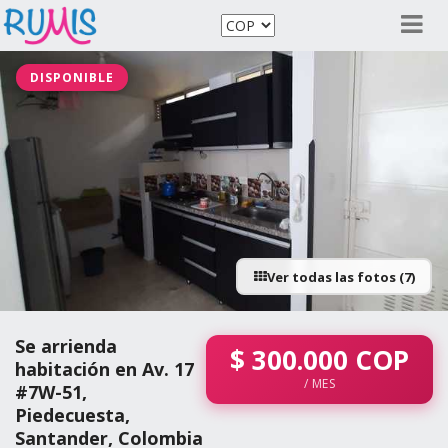
DISPONIBLE
Ver todas las fotos (7)
Se arrienda
$
300.000
COP
habitación en Av. 17
/ MES
#7W-51,
Piedecuesta,
Santander, Colombia