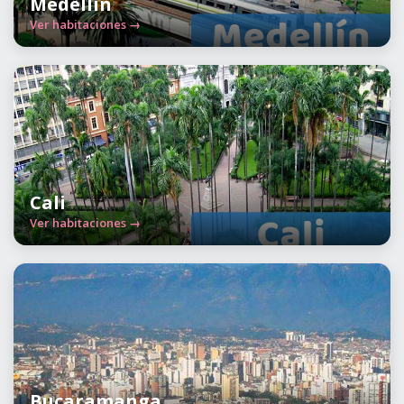
Medellín
Ver habitaciones →
Cali
Ver habitaciones →
Bucaramanga