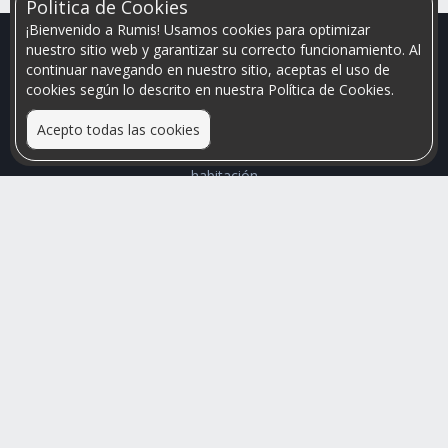
Politica de Cookies
¡Bienvenido a Rumis! Usamos cookies para optimizar
nuestro sitio web y garantizar su correcto funcionamiento. Al
continuar navegando en nuestro sitio, aceptas el uso de
cookies según lo descrito en nuestra Política de Cookies.
Acepto todas las cookies
Relacionamos personas que arriendan con las que buscan una
habitación
Mayor visibilidad de tu inmueble, menores problemas de
convivencia
Rumis
Busco Habitaciones
Busco Compañero
Rumis Emprendedor