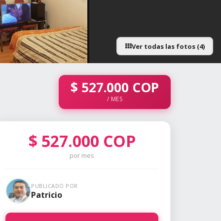
Ver todas las fotos (4)
$
527.000
COP
/ MES
$
527.000
COP
por mes
PUBLICADO POR
Patricio