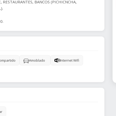
E, RESTAURANTES, BANCOS (PICHICNCHA,
).
0.
ompartido
Amoblado
Internet Wifi
ar