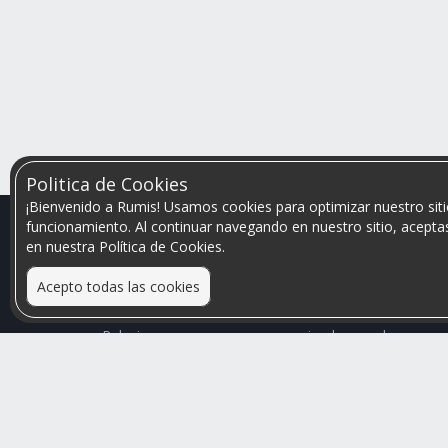
Politica de Cookies
¡Bienvenido a Rumis! Usamos cookies para optimizar nuestro siti
funcionamiento. Al continuar navegando en nuestro sitio, aceptas
en nuestra Política de Cookies.
Acepto todas las cookies
Relacionamos personas que arriendan con las que
buscan una habitación
Mayor visibilidad de tu inmueble, menores problemas
de convivencia