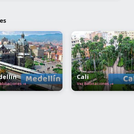
es
ellín
Cali
abitaciones →
Ver habitaciones →