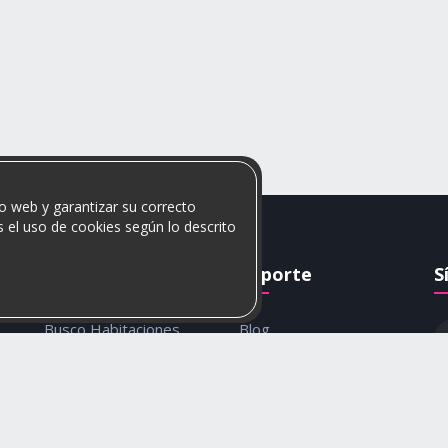
o web y garantizar su correcto
 el uso de cookies según lo descrito
Rumis
Soporte
S
Busco Habitaciones
Blog
Busco Compañero
Ayuda
c
Rumis Emprendedor
Contáctanos
Política de privacidad y