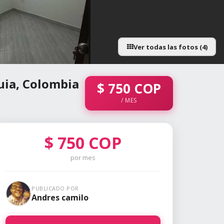
Ver todas las fotos (4)
uia, Colombia
$
750
COP
/ MES
$
750
COP
por mes
PUBLICADO POR
Andres camilo