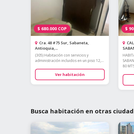
$
680.000
COP
$
90
Cra. 48 #75 Sur, Sabaneta,
CALL
Antioquia,...
SABA
(305) Habitación con servicios y
HABIT
administración incluidos en un piso 12,...
SABAN
80 MTS 
Ver habitación
Busca habitación en otras ciudad