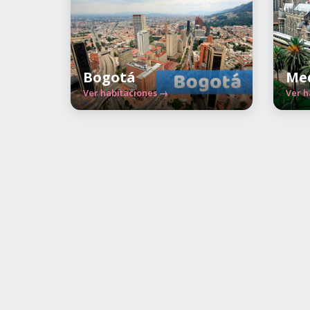
Bogotá
Med
Ver habitaciones →
Ver h