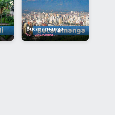
Bucaramanga
Ver habitaciones →