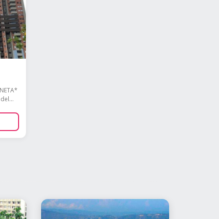
ANETA*
del...