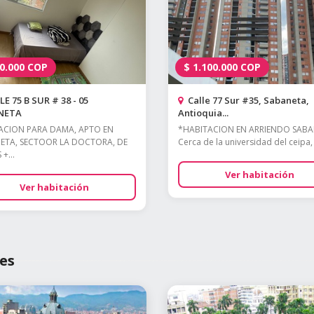
0.000
COP
$
1.100.000
COP
E 75 B SUR # 38 - 05
Calle 77 Sur #35, Sabaneta,
NETA
Antioquia...
ACION PARA DAMA, APTO EN
*HABITACION EN ARRIENDO SAB
ETA, SECTOOR LA DOCTORA, DE
Cerca de la universidad del ceipa, 
+...
Ver habitación
Ver habitación
es