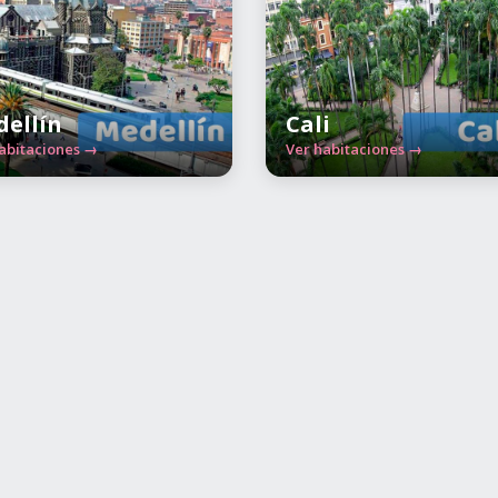
ellín
Cali
abitaciones →
Ver habitaciones →