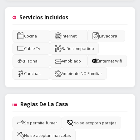
Servicios Incluidos
Cocina
Internet
Lavadora
Cable Tv
Baño compartido
Piscina
Amoblado
Internet Wifi
Canchas
Ambiente NO Familiar
Reglas De La Casa
Se permite fumar
No se aceptan parejas
No se aceptan mascotas