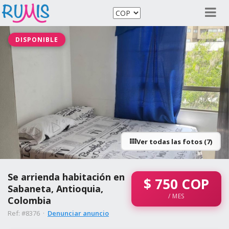
DISPONIBLE
Ver todas las fotos (7)
Se arrienda habitación en
$
750
COP
Sabaneta, Antioquia,
/ MES
Colombia
Ref: #8376 ·
Denunciar anuncio