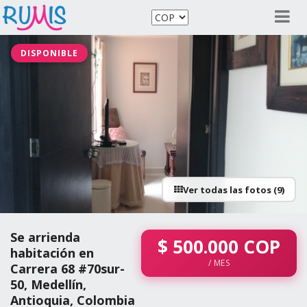
DISPONIBLE
Ver todas las fotos (9)
Se arrienda
$
500.000
COP
habitación en
/ MES
Carrera 68 #70sur-
50, Medellín,
Antioquia, Colombia