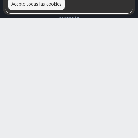
Acepto todas las cookies
Relacionamos personas que arriendan con las que buscan una
habitación
Mayor visibilidad de tu inmueble, menores problemas de
convivencia
Rumis
Busco Habitaciones
Busco Compañero
Rumis Emprendedor
Soporte
Blog
Ayuda