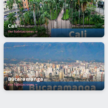
Cali
Ver habitaciones →
Bucaramanga
Ver habitaciones →