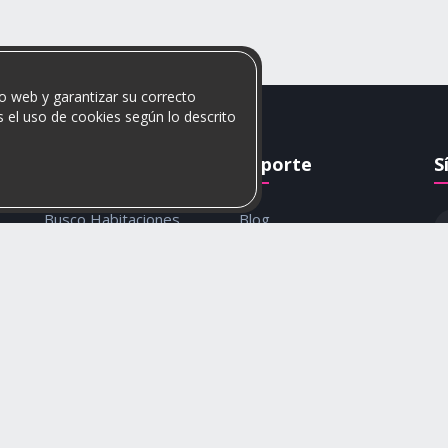
o web y garantizar su correcto
 el uso de cookies según lo descrito
Rumis
Soporte
S
Busco Habitaciones
Blog
Busco Compañero
Ayuda
c
Rumis Emprendedor
Contáctanos
Política de privacidad y
cookies
© 2026 Rumis. Todos los derechos reservados.