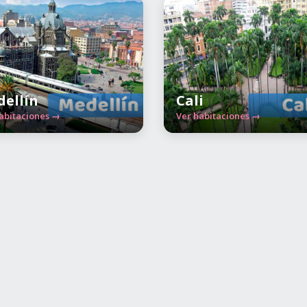
ellín
Cali
abitaciones →
Ver habitaciones →