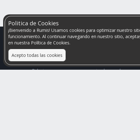
Politica de Cookies
¡Bienvenido a Rumis! Usamos cookies para optimizar nuestro siti
funcionamiento. Al continuar navegando en nuestro sitio, aceptas
en nuestra Política de Cookies.
Acepto todas las cookies
Relacionamos personas que arriendan con las que
buscan una habitación
Mayor visibilidad de tu inmueble, menores problemas
de convivencia