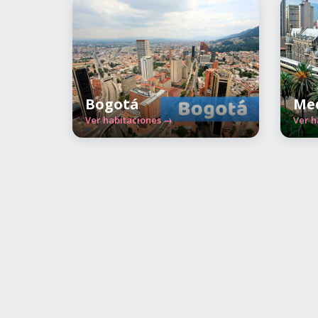
Bogotá
Med
Ver habitaciones →
Ver h