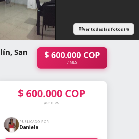
Ver todas las fotos (4)
lín, San
$
600.000
COP
/ MES
$
600.000
COP
por mes
PUBLICADO POR
Daniela