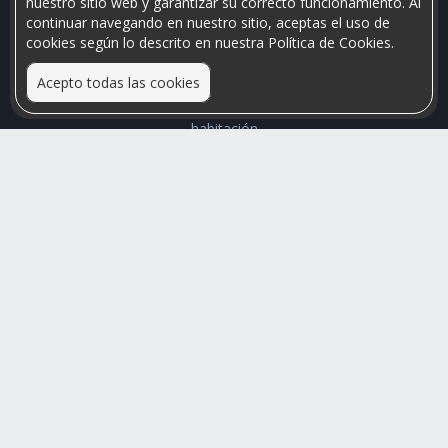
nuestro sitio web y garantizar su correcto funcionamiento. Al
continuar navegando en nuestro sitio, aceptas el uso de
cookies según lo descrito en nuestra Política de Cookies.
Acepto todas las cookies
Relacionamos personas que arriendan con las que buscan una
habitación
Mayor visibilidad de tu inmueble, menores problemas de
convivencia
Rumis
Busco Habitaciones
Busco Compañero
Rumis Emprendedor
Soporte