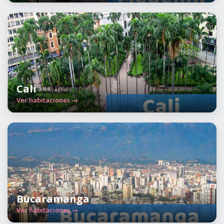
Cali
Ver habitaciones →
Bucaramanga
Ver habitaciones →