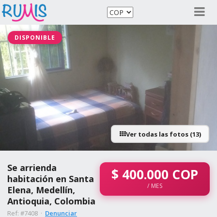
DISPONIBLE
Ver todas las fotos (13)
Se arrienda
$
400.000
COP
habitación en Santa
/ MES
Elena, Medellín,
Antioquia, Colombia
Ref: #7408 ·
Denunciar