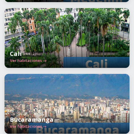
Cali
Ver habitaciones →
Bucaramanga
Ver habitaciones →