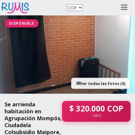
DISPONIBLE
Ver todas las fotos (3)
Se arrienda
$
320.000
COP
habitación en
/ MES
Agrupación Mompós,
Ciudadela
Colsubsidio Maipore,