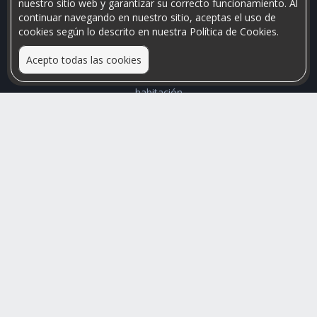
nuestro sitio web y garantizar su correcto funcionamiento. Al
continuar navegando en nuestro sitio, aceptas el uso de
cookies según lo descrito en nuestra Política de Cookies.
Acepto todas las cookies
Relacionamos personas que arriendan con las que buscan una
habitación
Mayor visibilidad de tu inmueble, menores problemas de
convivencia
Rumis
Busco Habitaciones
Busco Compañero
Rumis Emprendedor
Soporte