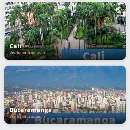
Cali
Ver habitaciones →
Bucaramanga
Ver habitaciones →