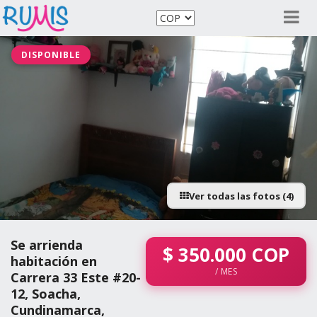
DISPONIBLE
Ver todas las fotos (4)
Se arrienda
$
350.000
COP
habitación en
/ MES
Carrera 33 Este #20-
12, Soacha,
Cundinamarca,