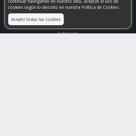
continuar navegando en nuestro sitio, aceptas el uso de
cookies según lo descrito en nuestra Política de Cookies.
Acepto todas las cookies
Relacionamos personas que arriendan con las que buscan una
habitación
Mayor visibilidad de tu inmueble, menores problemas de
convivencia
Rumis
Busco Habitaciones
Busco Compañero
Rumis Emprendedor
Soporte