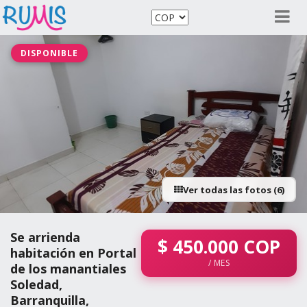
DISPONIBLE
Ver todas las fotos (6)
Se arrienda
$
450.000
COP
habitación en Portal
/ MES
de los manantiales
Soledad,
Barranquilla,