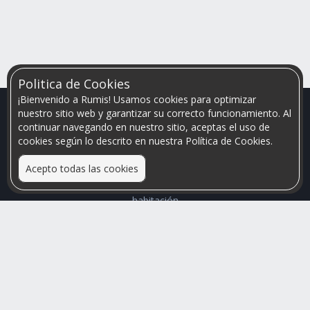
Politica de Cookies
¡Bienvenido a Rumis! Usamos cookies para optimizar
nuestro sitio web y garantizar su correcto funcionamiento. Al
continuar navegando en nuestro sitio, aceptas el uso de
cookies según lo descrito en nuestra Política de Cookies.
Acepto todas las cookies
Relacionamos personas que arriendan con las que buscan una
habitación
Mayor visibilidad de tu inmueble, menores problemas de
convivencia
Rumis