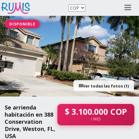
DISPONIBLE
Ver todas las fotos (1)
Se arrienda
$
3.100.000
COP
habitación en 388
/ MES
Conservation
Drive, Weston, FL,
USA