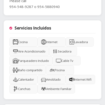
Please call
954-548-9287 o 954-5880940
Servicios Incluidos
Cocina
Internet
Lavadora
Aire Acondicionado
Secadora
Parqueadero Incluido
Cable Tv
Baño compartido
Piscina
Calentador
Amoblado
Internet Wifi
Canchas
Ambiente Familiar