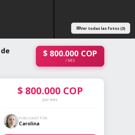
Ver todas las fotos (3)
 de
$
800.000
COP
/ MES
$
800.000
COP
por mes
PUBLICADO POR
Carolina