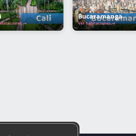
i
Bucaramanga
abitaciones →
Ver habitaciones →