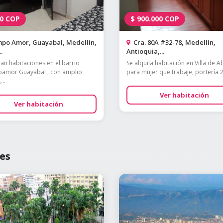
0
COP
$
900.000
COP
po Amor, Guayabal, Medellín,
Cra. 80A #32-78, Medellín,
.
Antioquia,...
tan habitaciones en el barrio
Se alquila habitación en Villa de A
amor Guayabal , con amplio
para mujer que trabaje, portería 2
...
Ver habitación
Ver habitación
es