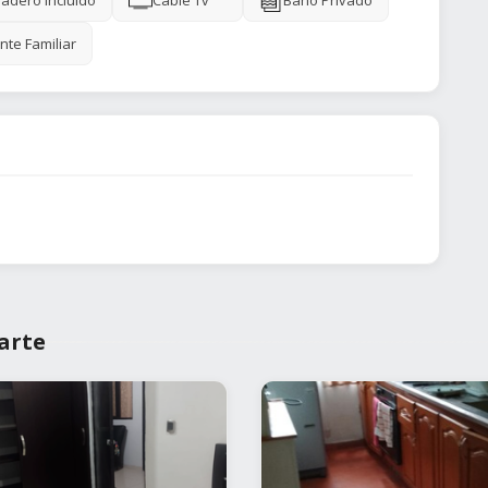
adero Incluido
Cable Tv
Baño Privado
nte Familiar
arte