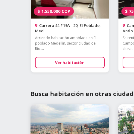
$
1.550.000
COP
$
75
Carrera 44 #19A - 20, El Poblado,
Cam
Med...
Antio..
Arriendo habitación amoblada en El
Se ren
poblado Medellín, sector ciudad del
Campo
Rio....
closet ,
Ver habitación
Busca habitación en otras ciudad