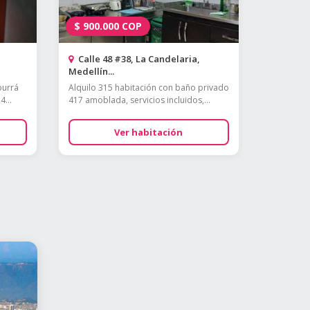
$
900.000
COP
Calle 48 #38, La Candelaria,
Medellín...
burrá
Alquilo 315 habitación con baño privado
4...
417 amoblada, servicios incluidos,...
Ver habitación