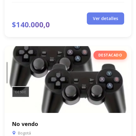
Ver detalles
$140.000,0
DESTACADO
DESDE
No vendo
Bogotá