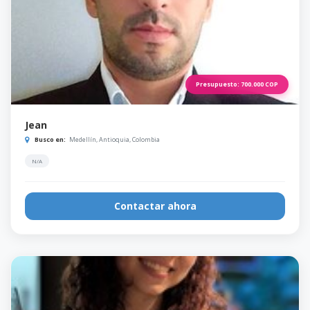
Presupuesto:
700.000
COP
Jean
Busco en:
Medellín, Antioquia, Colombia
N/A
Contactar ahora