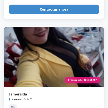
Contactar ahora
Presupuesto:
500.000
COP
Esmeralda
Busco en:
Calle 53
N/A