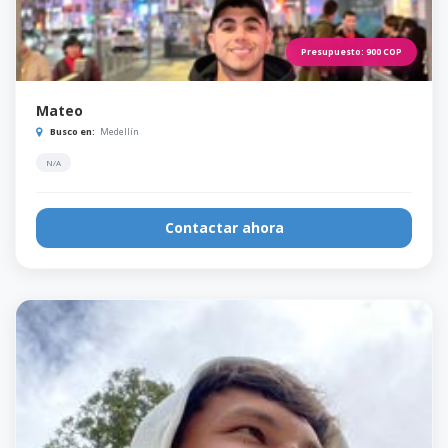
Presupuesto:
900
COP
Mateo
Busco en:
Medellín
N/A
Contactar ahora