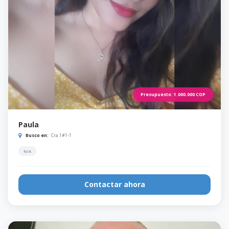
Presupuesto:
1.000.000
COP
Paula
Busco en:
Cra 1#1-1
N/A
Contactar ahora