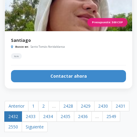
Presupuesto:
500
COP
Santiago
Busco en:
Santo Tomás floridablanca
N/A
Contactar ahora
Anterior
1
2
…
2428
2429
2430
2431
2432
2433
2434
2435
2436
…
2549
2550
Siguiente