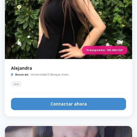
Presupuesto:
700.000
COP
Alejandra
Busco en:
Universidad El Bosque, Aven...
N/A
Contactar ahora