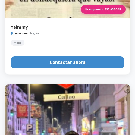
Presupuesto:
350.000
COP
Yeimmy
Busco en:
bogota
Mujer
Contactar ahora