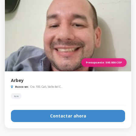
Presupuesto:
500.000
COP
Arbey
Busco en:
Cra. 100, Cali, Valle del C...
N/A
Contactar ahora