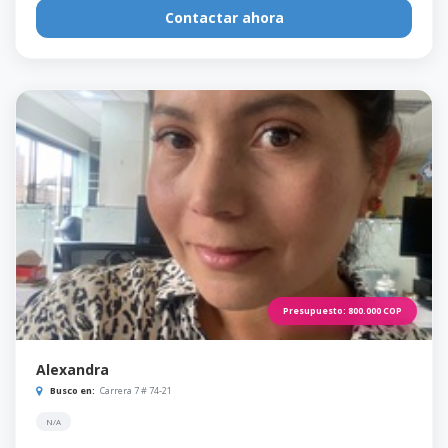
Contactar ahora
Presupuesto:
800.000
COP
Alexandra
Busco en:
Carrera 7 # 74-21
N/A