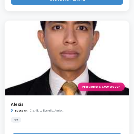
Presupuesto:
5.000.000
COP
Alexis
Busco en:
Cra. 48, La Estrella, Antio...
N/A