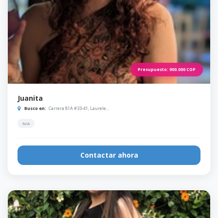
Presupuesto:
900.000
COP
Juanita
Busco en:
Carrera 81A #33-41, Laurele...
N/A
Contactar ahora