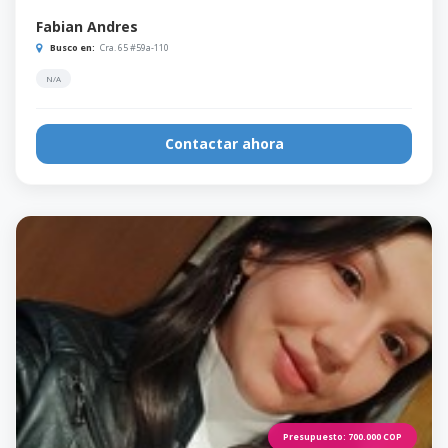
Fabian Andres
Busco en:
Cra. 65 #59a-110
N/A
Contactar ahora
Presupuesto:
700.000
COP