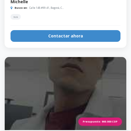
Michelle
Busco en:
Calle 148 #99-41, Bogotá, C...
N/A
Contactar ahora
Presupuesto:
900.000
COP