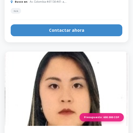
Busco en:
Av. Colombia #41134 #41- a,...
N/A
Contactar ahora
Presupuesto:
600.000
COP