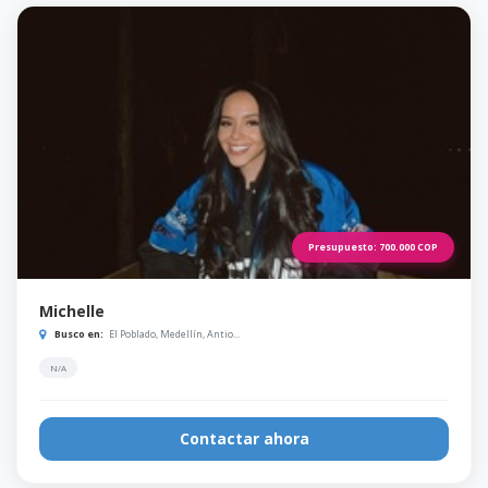
Presupuesto:
700.000
COP
Michelle
Busco en:
El Poblado, Medellín, Antio...
N/A
Contactar ahora