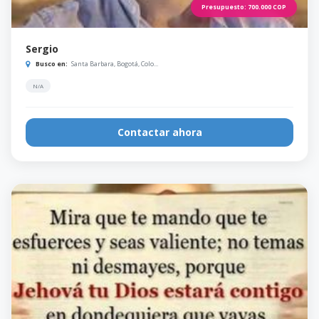
Presupuesto:
700.000
COP
Sergio
Busco en:
Santa Barbara, Bogotá, Colo...
N/A
Contactar ahora