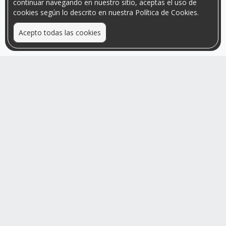
continuar navegando en nuestro sitio, aceptas el uso de
cookies según lo descrito en nuestra Política de Cookies.
Acepto todas las cookies
Relacionamos personas que arriendan con las que buscan una
habitación
Mayor visibilidad de tu inmueble, menores problemas de
convivencia
Rumis