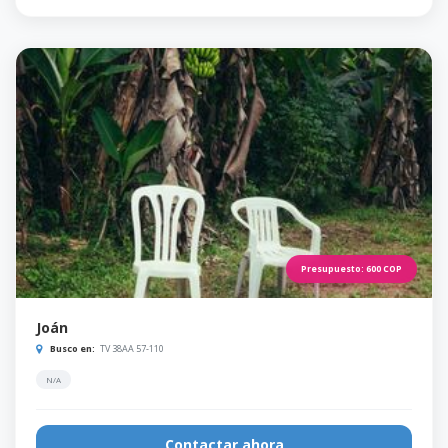
Presupuesto:
600
COP
Joán
Busco en:
TV 38AA 57-110
N/A
Contactar ahora