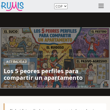
Inicio
/
Blog
/
Actualidad
/
Los 5 peores perfiles para compartir un apartam...
ACTUALIDAD
Los 5 peores perfiles para
compartir un apartamento
01 de diciembre de 2015 00:04
·
3 minutos de lectura