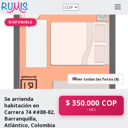
DISPONIBLE
Ver todas las fotos (8)
Se arrienda
$
350.000
COP
habitación en
/ MES
Carrera 74 ##88-82,
Barranquilla,
Atlántico, Colombia