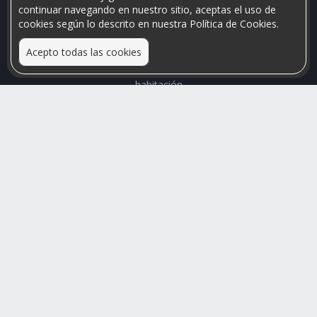
continuar navegando en nuestro sitio, aceptas el uso de
cookies según lo descrito en nuestra Política de Cookies.
Acepto todas las cookies
Relacionamos personas que arriendan con las que buscan una
habitación
Mayor visibilidad de tu inmueble, menores problemas de
convivencia
Rumis
Busco Habitaciones
Busco Compañero
Rumis Emprendedor
Soporte