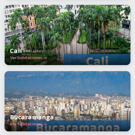
Cali
Ver habitaciones →
Bucaramanga
Ver habitaciones →