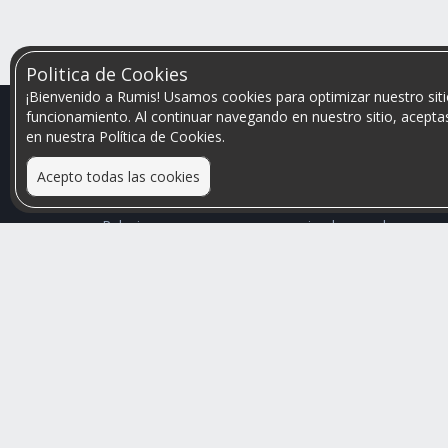
Politica de Cookies
¡Bienvenido a Rumis! Usamos cookies para optimizar nuestro siti
funcionamiento. Al continuar navegando en nuestro sitio, aceptas
en nuestra Política de Cookies.
Acepto todas las cookies
Relacionamos personas que arriendan con las que
buscan una habitación
Mayor visibilidad de tu inmueble, menores problemas
de convivencia