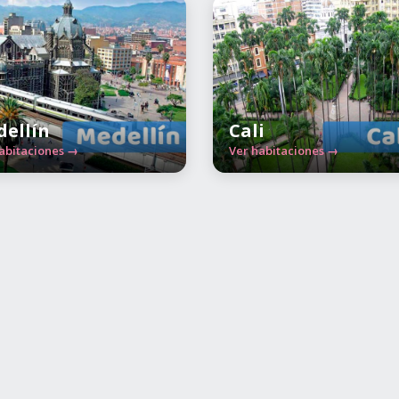
ellín
Cali
abitaciones →
Ver habitaciones →