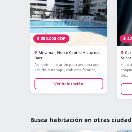
$
850.000
COP
$
42
Miramar, Norte Centro Historico,
Carr
Barr...
Surocc
Arriendo habitación para persona que
Habit
estudie o trabaje , ambiente familiar,...
conjun
de...
Ver habitación
Busca habitación en otras ciudad