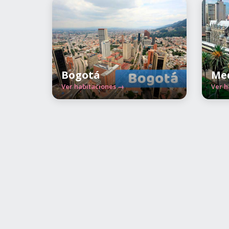
Bogotá
Med
Ver habitaciones →
Ver h