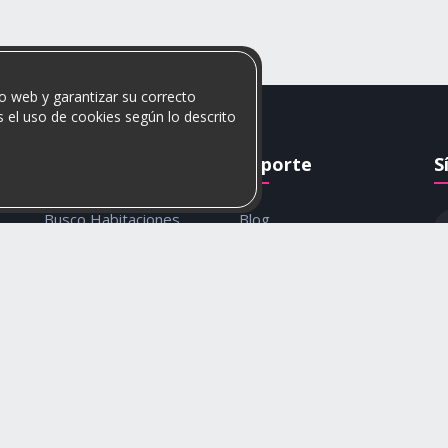
o web y garantizar su correcto
 el uso de cookies según lo descrito
Rumis
Soporte
S
Busco Habitaciones
Blog
Busco Compañero
Ayuda
c
Rumis Emprendedor
Contáctanos
Política de privacidad y
cookies
© 2026 Rumis. Todos los derechos reservados.