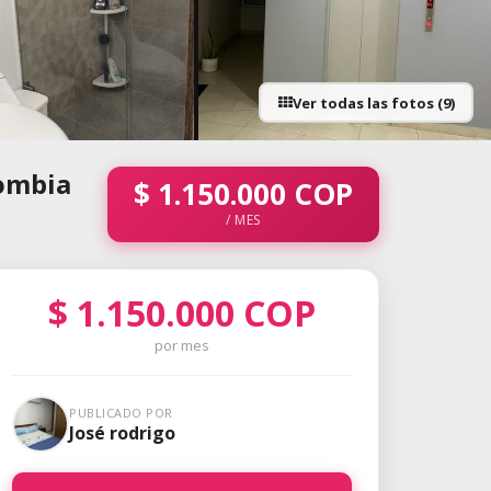
Ver todas las fotos (9)
+4 fotos
lombia
$
1.150.000
COP
/ MES
$
1.150.000
COP
por mes
PUBLICADO POR
José rodrigo