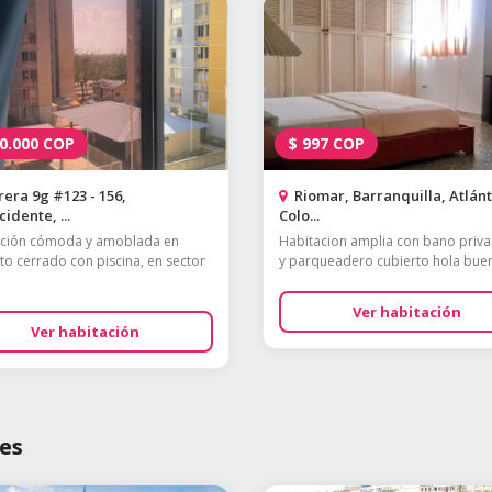
0.000
COP
$
997
COP
era 9g #123 - 156,
Riomar, Barranquilla, Atlánt
idente, ...
Colo...
ación cómoda y amoblada en
Habitacion amplia con bano priva
to cerrado con piscina, en sector
y parqueadero cubierto hola buen
Ver habitación
Ver habitación
es