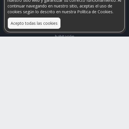
nuestro sitio web y garantizar su correcto funcionamiento. Al
continuar navegando en nuestro sitio, aceptas el uso de
cookies según lo descrito en nuestra Política de Cookies.
Acepto todas las cookies
Relacionamos personas que arriendan con las que buscan una
habitación
Mayor visibilidad de tu inmueble, menores problemas de
convivencia
Rumis
Busco Habitaciones
Busco Compañero
Rumis Emprendedor
Soporte