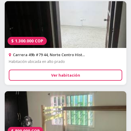
$
1.300.000
COP
Carrera 49b #79 44, Norte Centro Hist...
Habitación ubicada en alto prado
Ver habitación
$
800.000
COP