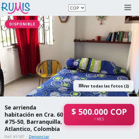
DISPONIBLE
Ver todas las fotos (2)
Se arrienda
$
500.000
COP
habitación en Cra. 60
/ MES
#75-50, Barranquilla,
Atlantico, Colombia
Ref: #3187 ·
Denunciar