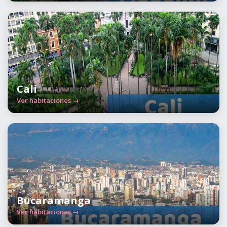
Cali
Ver habitaciones →
Bucaramanga
Ver habitaciones →