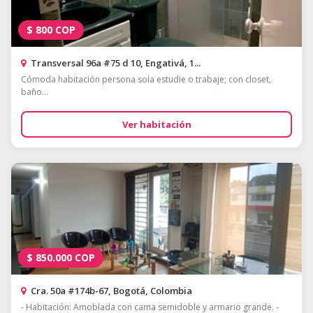
$
800
COP
Transversal 96a #75 d 10, Engativá, 1...
Cómoda habitación persona sola estudie o trabaje; con closet,
baño...
Ver habitación
$
850.000
COP
Cra. 50a #174b-67, Bogotá, Colombia
- Habitación: Amoblada con cama semidoble y armario grande. -