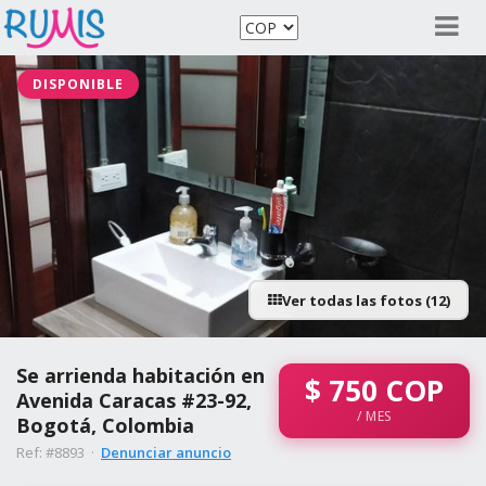
DISPONIBLE
Ver todas las fotos (12)
Se arrienda habitación en
$
750
COP
Avenida Caracas #23-92,
/ MES
Bogotá, Colombia
Ref: #8893 ·
Denunciar anuncio