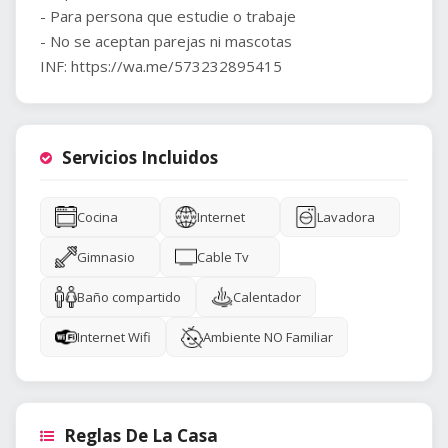
- Para persona que estudie o trabaje
- No se aceptan parejas ni mascotas
INF: https://wa.me/573232895415
Servicios Incluidos
Cocina
Internet
Lavadora
Gimnasio
Cable Tv
Baño compartido
Calentador
Internet Wifi
Ambiente NO Familiar
Reglas De La Casa