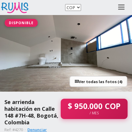
DISPONIBLE
Ver todas las fotos (4)
Se arrienda
$
950.000
COP
habitación en Calle
/ MES
148 #7H-48, Bogotá,
Colombia
Ref: #4270 ·
Denunciar