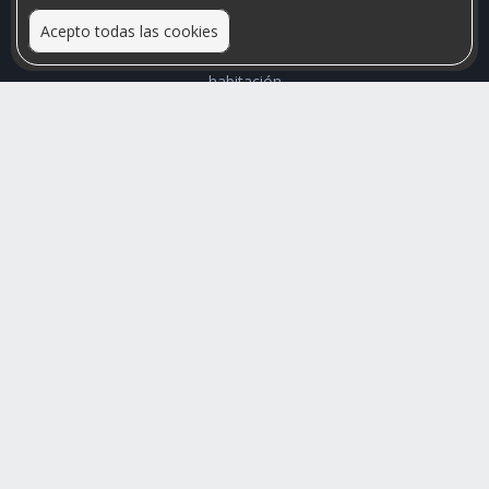
Acepto todas las cookies
Relacionamos personas que arriendan con las que buscan una
habitación
Mayor visibilidad de tu inmueble, menores problemas de
convivencia
Rumis
Busco Habitaciones
Busco Compañero
Rumis Emprendedor
Soporte
Blog