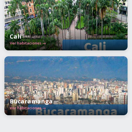
Cali
Ver habitaciones →
Bucaramanga
Ver habitaciones →