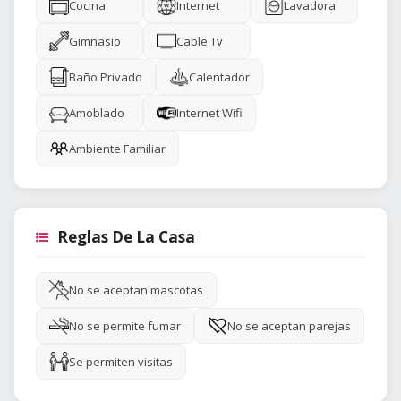
Cocina
Internet
Lavadora
Gimnasio
Cable Tv
Baño Privado
Calentador
Amoblado
Internet Wifi
Ambiente Familiar
Reglas De La Casa
No se aceptan mascotas
No se permite fumar
No se aceptan parejas
Se permiten visitas