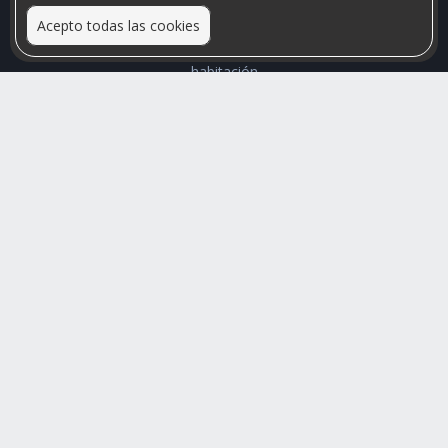
Acepto todas las cookies
Relacionamos personas que arriendan con las que buscan una
habitación
Mayor visibilidad de tu inmueble, menores problemas de
convivencia
Rumis
Busco Habitaciones
Busco Compañero
Rumis Emprendedor
Soporte
Blog
Ayuda