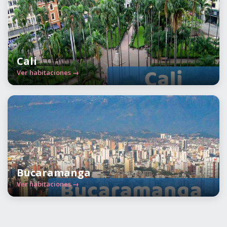
Cali
Ver habitaciones →
Bucaramanga
Ver habitaciones →