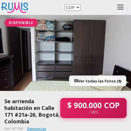
DISPONIBLE
Ver todas las fotos (8)
Se arrienda
$
900.000
COP
habitación en Calle
/ MES
171 #21a-26, Bogotá,
Colombia
Ref: #7798 ·
Denunciar