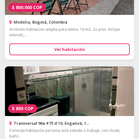
$
800.000
COP
Modelia, Bogotá, Colombia
Arriendo habitacion amplia para dama. 16 m2. 2o piso. Incluye
internet,...
Ver habitación
$
800
COP
Transversal 96a #75 d 10, Engativá, 1...
Cómoda habitación persona sola estudie o trabaje; con closet,
baño...