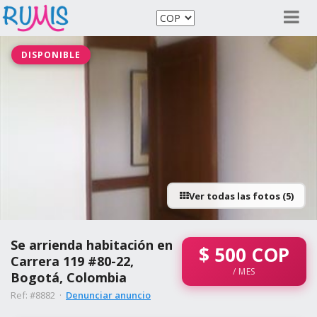
DISPONIBLE
Ver todas las fotos (5)
Se arrienda habitación en
$
500
COP
Carrera 119 #80-22,
/ MES
Bogotá, Colombia
Ref: #8882 ·
Denunciar anuncio