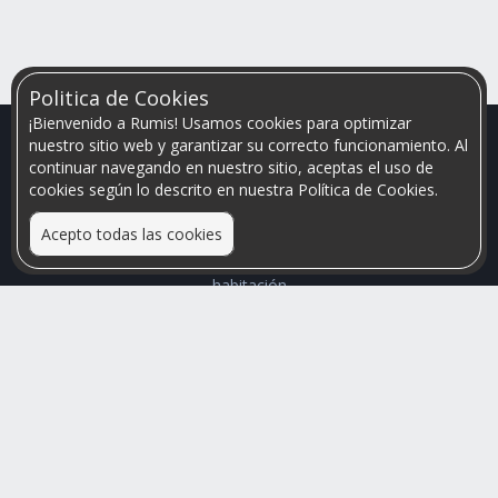
Politica de Cookies
¡Bienvenido a Rumis! Usamos cookies para optimizar
nuestro sitio web y garantizar su correcto funcionamiento. Al
continuar navegando en nuestro sitio, aceptas el uso de
cookies según lo descrito en nuestra Política de Cookies.
Acepto todas las cookies
Relacionamos personas que arriendan con las que buscan una
habitación
Mayor visibilidad de tu inmueble, menores problemas de
convivencia
Rumis
Busco Habitaciones