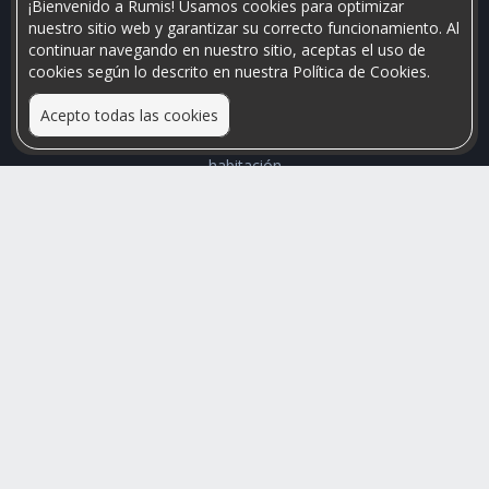
¡Bienvenido a Rumis! Usamos cookies para optimizar
nuestro sitio web y garantizar su correcto funcionamiento. Al
continuar navegando en nuestro sitio, aceptas el uso de
cookies según lo descrito en nuestra Política de Cookies.
Acepto todas las cookies
Relacionamos personas que arriendan con las que buscan una
habitación
Mayor visibilidad de tu inmueble, menores problemas de
convivencia
Rumis
Busco Habitaciones
Busco Compañero
Rumis Emprendedor
Soporte