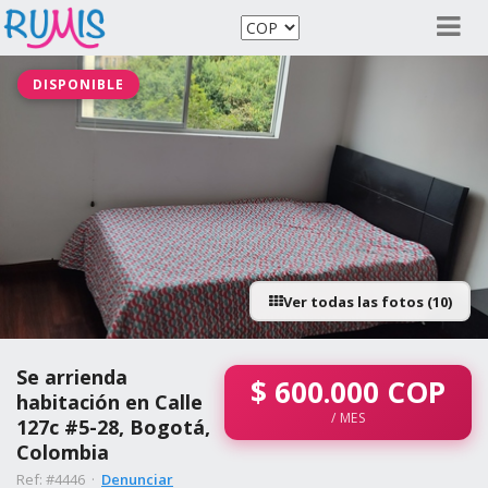
DISPONIBLE
Ver todas las fotos (10)
Se arrienda
$
600.000
COP
habitación en Calle
/ MES
127c #5-28, Bogotá,
Colombia
Ref: #4446 ·
Denunciar