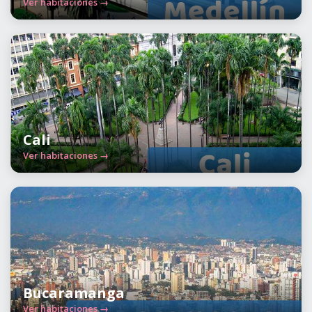
Ver habitaciones →
Cali
Ver habitaciones →
Bucaramanga
Ver habitaciones →