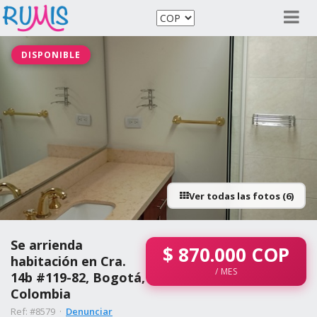
DISPONIBLE
Ver todas las fotos (6)
Se arrienda
$
870.000
COP
habitación en Cra.
/ MES
14b #119-82, Bogotá,
Colombia
Ref: #8579 ·
Denunciar