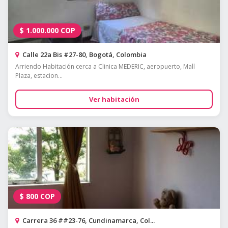
$
1.000.000
COP
Calle 22a Bis #27-80, Bogotá, Colombia
Arriendo Habitación cerca a Clinica MEDERIC, aeropuerto, Mall
Plaza, estacion...
Ver habitación
$
800
COP
Carrera 36 ##23-76, Cundinamarca, Col...