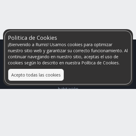
Politica de Cookies
¡Bienvenido a Rumis! Usamos cookies para optimizar
nuestro sitio web y garantizar su correcto funcionamiento. Al
continuar navegando en nuestro sitio, aceptas el uso de
cookies según lo descrito en nuestra Política de Cookies.
Acepto todas las cookies
Relacionamos personas que arriendan con las que buscan una
habitación
Mayor visibilidad de tu inmueble, menores problemas de
convivencia
Rumis