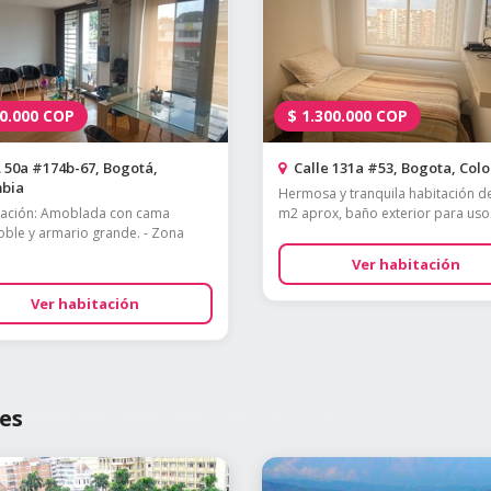
0.000
COP
$
1.300.000
COP
 50a #174b-67, Bogotá,
Calle 131a #53, Bogota, Col
bia
Hermosa y tranquila habitación d
tación: Amoblada con cama
m2 aprox, baño exterior para uso.
ble y armario grande. - Zona
Ver habitación
Ver habitación
es