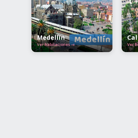
Medellín
Cal
Ver habitaciones →
Ver h