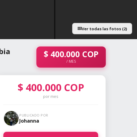
Ver todas las fotos (2)
bia
$
400.000
COP
/ MES
$
400.000
COP
por mes
PUBLICADO POR
Johanna