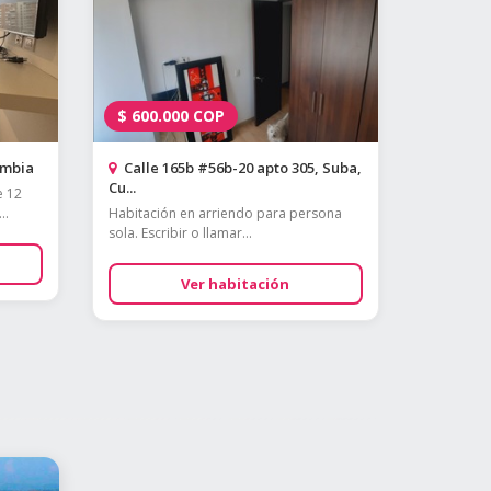
$
600.000
COP
ombia
Calle 165b #56b-20 apto 305, Suba,
Cu...
e 12
..
Habitación en arriendo para persona
sola. Escribir o llamar...
Ver habitación