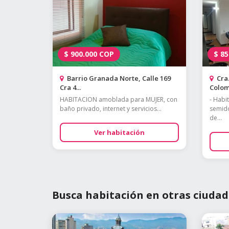
$
900.000
COP
$
85
Barrio Granada Norte, Calle 169
Cra.
Cra 4...
Colom
HABITACION amoblada para MUJER, con
- Habi
baño privado, internet y servicios...
semido
de...
Ver habitación
Busca habitación en otras ciudad