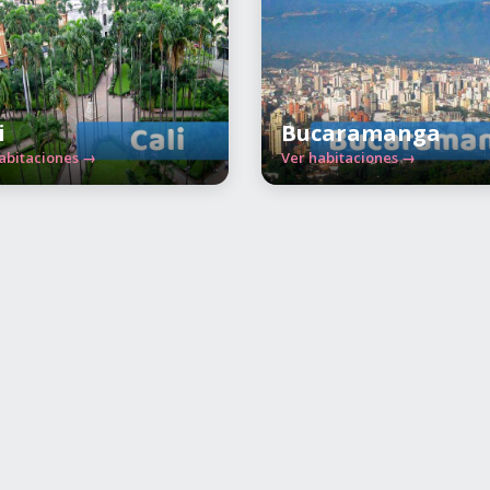
i
Bucaramanga
abitaciones →
Ver habitaciones →