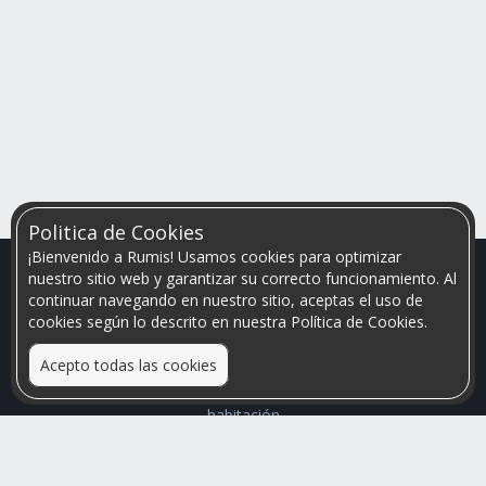
Politica de Cookies
¡Bienvenido a Rumis! Usamos cookies para optimizar
nuestro sitio web y garantizar su correcto funcionamiento. Al
continuar navegando en nuestro sitio, aceptas el uso de
cookies según lo descrito en nuestra Política de Cookies.
Acepto todas las cookies
Relacionamos personas que arriendan con las que buscan una
habitación
Mayor visibilidad de tu inmueble, menores problemas de
convivencia