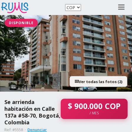
DISPONIBLE
Ver todas las fotos (2)
Se arrienda
$
900.000
COP
habitación en Calle
/ MES
137a #58-70, Bogotá,
Colombia
Ref: #5558 ·
Denunciar