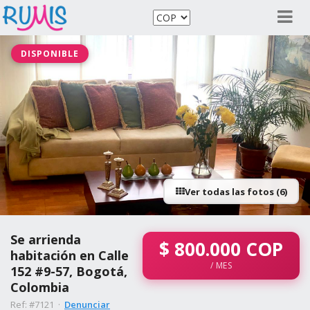
DISPONIBLE
Ver todas las fotos (6)
Se arrienda
$
800.000
COP
habitación en Calle
/ MES
152 #9-57, Bogotá,
Colombia
Ref: #7121 ·
Denunciar