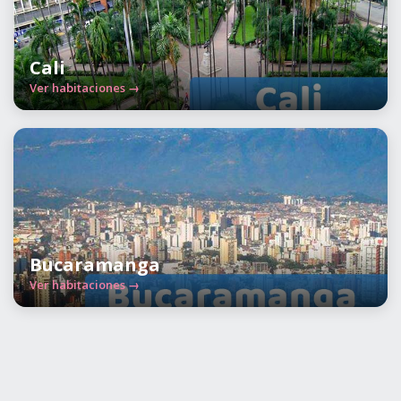
Cali
Ver habitaciones →
Bucaramanga
Ver habitaciones →