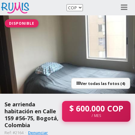
DISPONIBLE
Ver todas las fotos (4)
Se arrienda
$
600.000
COP
habitación en Calle
/ MES
159 #56-75, Bogotá,
Colombia
Ref: #2164 ·
Denunciar