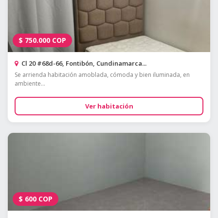
$
750.000
COP
Cl 20 #68d-66, Fontibón, Cundinamarca...
Se arrienda habitación amoblada, cómoda y bien iluminada, en
ambiente...
Ver habitación
$
600
COP