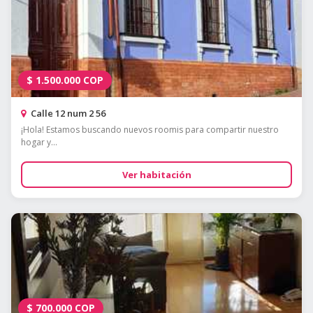
$
1.500.000
COP
Calle 12 num 2 56
¡Hola! Estamos buscando nuevos roomis para compartir nuestro
hogar y...
Ver habitación
$
700.000
COP