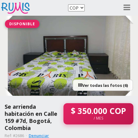
DISPONIBLE
Ver todas las fotos (6)
Se arrienda
$
350.000
COP
habitación en Calle
/ MES
159 #7d, Bogotá,
Colombia
Ref: #2686 ·
Denunciar