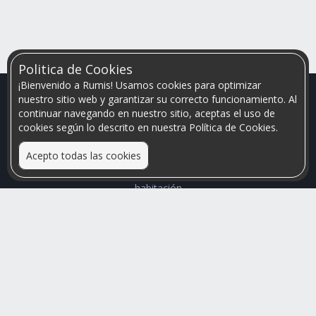
Politica de Cookies
¡Bienvenido a Rumis! Usamos cookies para optimizar
nuestro sitio web y garantizar su correcto funcionamiento. Al
continuar navegando en nuestro sitio, aceptas el uso de
cookies según lo descrito en nuestra Política de Cookies.
Acepto todas las cookies
Relacionamos personas que arriendan con las que buscan una
habitación
Mayor visibilidad de tu inmueble, menores problemas de
convivencia
Rumis
Busco Habitaciones