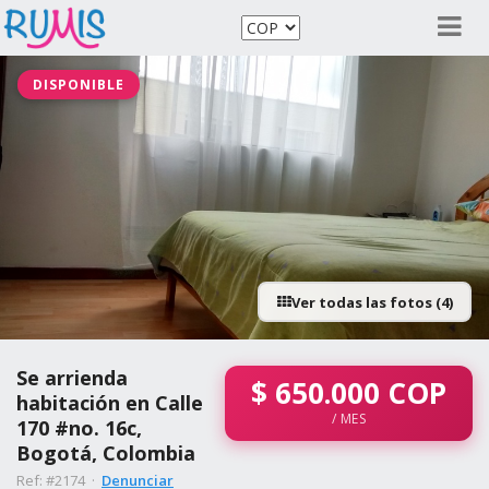
DISPONIBLE
Ver todas las fotos (4)
Se arrienda
$
650.000
COP
habitación en Calle
/ MES
170 #no. 16c,
Bogotá, Colombia
Ref: #2174 ·
Denunciar