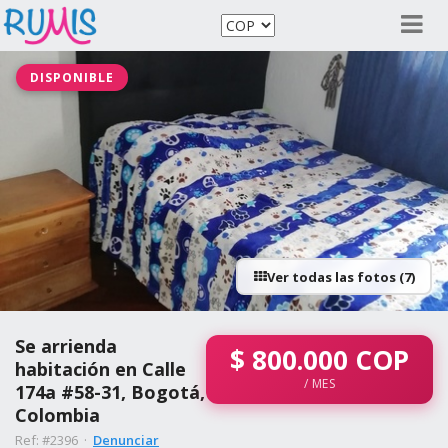
DISPONIBLE
Ver todas las fotos (7)
Se arrienda
$
800.000
COP
habitación en Calle
/ MES
174a #58-31, Bogotá,
Colombia
Ref: #2396 ·
Denunciar