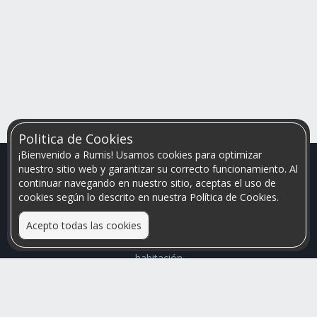
Politica de Cookies
¡Bienvenido a Rumis! Usamos cookies para optimizar
nuestro sitio web y garantizar su correcto funcionamiento. Al
continuar navegando en nuestro sitio, aceptas el uso de
cookies según lo descrito en nuestra Política de Cookies.
Acepto todas las cookies
Relacionamos personas que arriendan con las que buscan una
habitación
Mayor visibilidad de tu inmueble, menores problemas de
convivencia