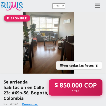
DISPONIBLE
Ver todas las fotos (1)
Se arrienda
$
850.000
COP
habitación en Calle
/ MES
23c #69b-56, Bogotá,
Colombia
Ref: #3561 ·
Denunciar