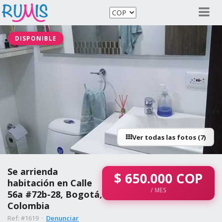
DISPONIBLE
Ver todas las fotos (7)
Se arrienda
$
650.000
COP
habitación en Calle
/ MES
56a #72b-28, Bogotá,
Colombia
Ref: #1619 ·
Denunciar