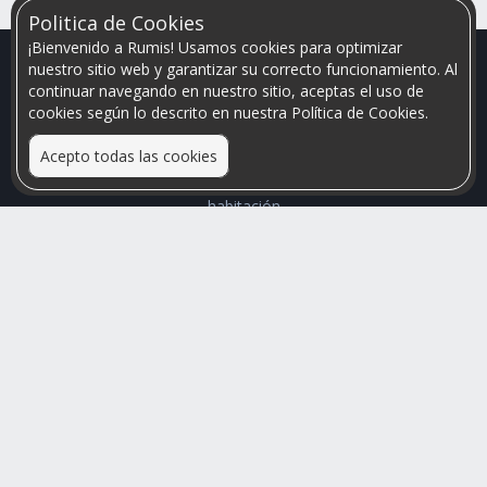
Politica de Cookies
¡Bienvenido a Rumis! Usamos cookies para optimizar
nuestro sitio web y garantizar su correcto funcionamiento. Al
continuar navegando en nuestro sitio, aceptas el uso de
cookies según lo descrito en nuestra Política de Cookies.
Acepto todas las cookies
Relacionamos personas que arriendan con las que buscan una
habitación
Mayor visibilidad de tu inmueble, menores problemas de
convivencia
Rumis
Busco Habitaciones
Busco Compañero
Rumis Emprendedor