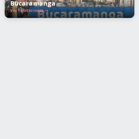
Bucaramanga
Ver habitaciones →